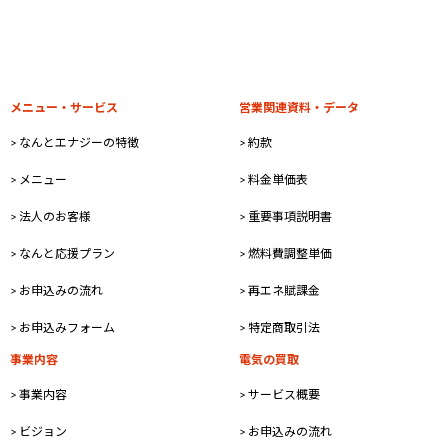
ー
ー
ー
ー
の
ジ
ジ
ジ
ジ
ペ
ー
メニュー・サービス
営業関連資料・データ
ジ
> なんとエナジーの特徴
> 約款
送
り
> メニュー
> 料金単価表
> 法人のお客様
> 重要事項説明書
> なんと応援プラン
> 燃料費調整単価
> お申込みの流れ
> 再エネ賦課金
> お申込みフォーム
> 特定商取引法
事業内容
電気の買取
> 事業内容
> サービス概要
> ビジョン
> お申込みの流れ