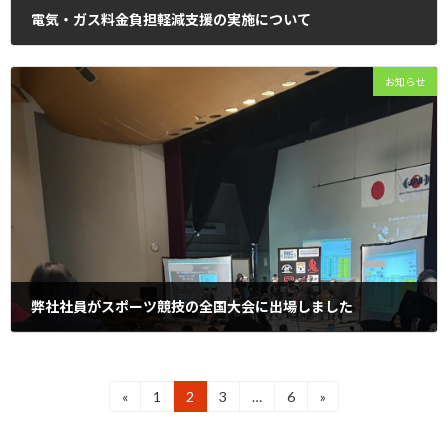
電気・ガス料金負担軽減支援の実施について
2025年6月12日
平素より、なんとエナジーの電気をご利用いただき誠にありがとうご
お知らせ
ざいます。 当社は、国による電気・ガス料金負担軽減支援の実施に伴
い、電気料金から政府が定める下記の単価の値引きを実施いたします。
なお、本事業による値引きに際 […]
弊社社員がスポーツ競技の全国大会に出場しました
2025年1月29日
弊社社員が、先日開催された全日本ベンチプレス選手権大会「第26回
クラシック部門」に出場しました。この大会は、全国から集まった優秀
投
«
1
2
3
…
6
»
固
固
固
固
な参加者たちが競い合う重要な舞台です。このたびは皆様からの温かい
定
定
定
定
稿
ご支援を賜り、誠にありがと […]
ペ
ペ
ペ
ペ