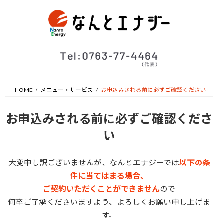
コ
ナ
ン
ビ
テ
ゲ
ン
ー
ツ
シ
へ
ョ
ス
ン
キ
に
ッ
移
HOME
メニュー・サービス
お申込みされる前に必ずご確認ください
プ
動
お申込みされる前に必ずご確認くださ
い
大変申し訳ございませんが、なんとエナジーでは
以下の条
件に当てはまる場合、
ご契約いただくことができません
ので
何卒ご了承くださいますよう、よろしくお願い申し上げま
す。