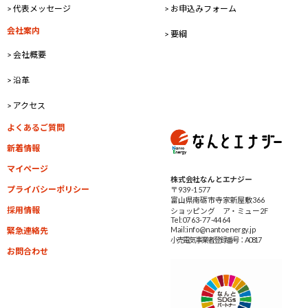
> 代表メッセージ
> お申込みフォーム
会社案内
> 要綱
> 会社概要
> 沿革
> アクセス
よくあるご質問
新着情報
マイページ
株式会社なんとエナジー
プライバシーポリシー
〒939-1577
富山県南砺市寺家新屋敷366
採用情報
ショッピング ア・ミュー2F
Tel:0763-77-4464
Mail:info@nantoenergy.jp
緊急連絡先
小売電気事業者
登録番号：A0817
お問合わせ