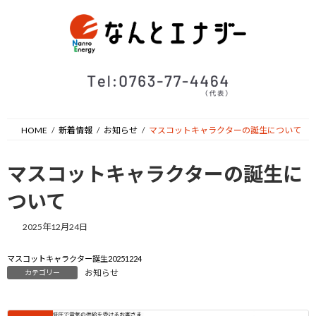
コ
ナ
ン
ビ
テ
ゲ
ン
ー
ツ
シ
へ
ョ
ス
ン
キ
に
ッ
移
HOME
新着情報
お知らせ
マスコットキャラクターの誕生について
プ
動
マスコットキャラクターの誕生に
ついて
2025年12月24日
マスコットキャラクター誕生20251224
お知らせ
カテゴリー