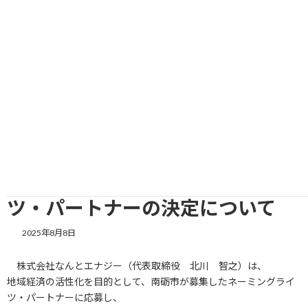
コ
ナ
ン
ビ
テ
ゲ
ン
ー
ツ
シ
へ
ョ
ス
ン
キ
に
ッ
移
HOME
新着情報
お知らせ
プ
動
南砺市におけるネーミングライツ・パートナーの決定について
南砺市におけるネーミングライ
ツ・パートナーの決定について
2025年8月8日
株式会社なんとエナジー（代表取締役 北川 智之）は、
地域経済の活性化を目的として、南砺市が募集したネーミングライ
ツ・パートナーに応募し、