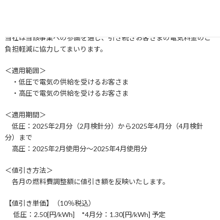
気料金から政府が定める下記の単価の値引きを実施いたします。
なお、本事業による値引きに際して、お客さまご自身でのお手続き
や当社へのご連絡は不要です。
当社は当該事業への参画を通じ、引き続きお客さまの電気料金のご
負担軽減に協力してまいります。
＜適用範囲＞
・低圧で電気の供給を受けるお客さま
・高圧で電気の供給を受けるお客さま
＜適用期間＞
低圧：2025年2月分（2月検針分）から2025年4月分（4月検針
分）まで
高圧：2025年2月使用分～2025年4月使用分
＜値引き方法＞
各月の燃料費調整額に値引き額を反映いたします。
【値引き単価】（10％税込）
低圧：2.50[円/kWh] *4月分：1.30[円/kWh] 予定