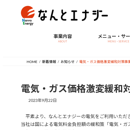
コ
ナ
ン
ビ
テ
ゲ
ン
ー
ツ
シ
事業内容
メニュー・サ
へ
ョ
ABOUT
MENU・SERVICE
ス
ン
キ
に
ッ
移
HOME
新着情報
お知らせ
電気・ガス価格激変緩和対策事
プ
動
電気・ガス価格激変緩和
2023年9月22日
平素より、なんとエナジーの電気をご利用いただ
当社は国による電気料金負担額の緩和策「電気・ガ