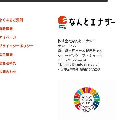
よくあるご質問
新着情報
マイページ
株式会社なんとエナジー
プライバシーポリシー
〒939-1577
富山県南砺市寺家新屋敷366
採用情報
ショッピング ア・ミュー2F
Tel:0763-77-4464
緊急連絡先
Mail:info@nantoenergy.jp
小売電気事業者
登録番号：A0817
お問合わせ