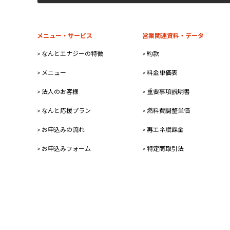
2023年7月25日
メニュー・サービス
営業関連資料・データ
> なんとエナジーの特徴
> 約款
> メニュー
> 料金単価表
> 法人のお客様
> 重要事項説明書
> なんと応援プラン
> 燃料費調整単価
> お申込みの流れ
> 再エネ賦課金
> お申込みフォーム
> 特定商取引法