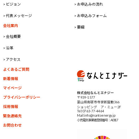
> ビジョン
> お申込みの流れ
> 代表メッセージ
> お申込みフォーム
会社案内
> 要綱
> 会社概要
> 沿革
> アクセス
よくあるご質問
新着情報
マイページ
株式会社なんとエナジー
プライバシーポリシー
〒939-1577
富山県南砺市寺家新屋敷366
採用情報
ショッピング ア・ミュー2F
Tel:0763-77-4464
Mail:info@nantoenergy.jp
緊急連絡先
小売電気事業者
登録番号：A0817
お問合わせ