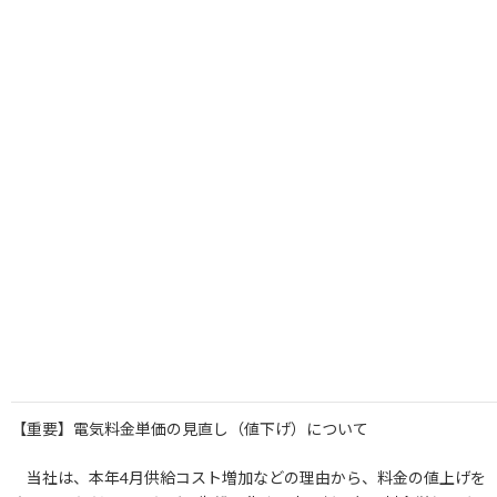
コ
ナ
ン
ビ
テ
ゲ
ン
ー
ツ
シ
へ
ョ
ス
ン
キ
に
ッ
移
HOME
新着情報
お知らせ
プ
動
【重要】電気料金単価の見直し（値下げ）について
【重要】電気料金単価の見直し
（値下げ）について
2023年6月1日
【重要】電気料金単価の見直し（値下げ）について
当社は、本年4月供給コスト増加などの理由から、料金の値上げを