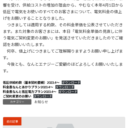
響を受け、供給コストの増加の理由から、やむなく本年4月1日から
低圧で電気をお使いのすべてのお客さまについて、電気料金の値上
げをお願いすることとなりました。
つきましては適用する約款、その料金単価を公表させていただき
ます。また対象のお客さまには、本日「電気料金単価の見直しに伴
う電気ご契約変更のお願い」を発送させていただきましたのでご確
認をお願いいたします。
何卒、値上げにつきましてご理解賜りますようお願い申し上げま
す。
今後とも、なんとエナジーご愛顧のほどよろしくお願いいたしま
す。
低圧供給約款（基本契約要綱）2023.4～
ダウンロード
料金表なんとあかりプラン2023.4～
ダウンロード
料金表なんと低圧電力プラン2023.4～
ダウンロード
ご契約変更のお願い
ダウンロード
お知らせ
カテゴリー
前の記事