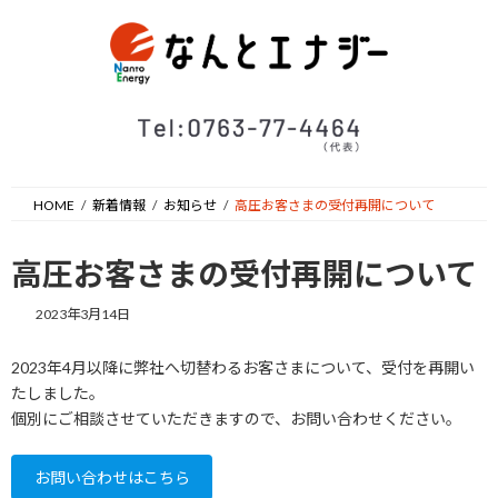
コ
ナ
ン
ビ
テ
ゲ
ン
ー
ツ
シ
へ
ョ
ス
ン
キ
に
ッ
移
HOME
新着情報
お知らせ
高圧お客さまの受付再開について
プ
動
高圧お客さまの受付再開について
2023年3月14日
2023年4月以降に弊社へ切替わるお客さまについて、受付を再開い
たしました。
個別にご相談させていただきますので、お問い合わせください。
お問い合わせはこちら