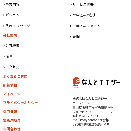
> 事業内容
> サービス概要
> ビジョン
> お申込みの流れ
> 代表メッセージ
> お申込みフォーム
会社案内
> 要綱
> 会社概要
> 沿革
> アクセス
よくあるご質問
新着情報
マイページ
株式会社なんとエナジー
プライバシーポリシー
〒939-1577
富山県南砺市寺家新屋敷366
採用情報
ショッピング ア・ミュー2F
Tel:0763-77-4464
Mail:info@nantoenergy.jp
緊急連絡先
小売電気事業者
登録番号：A0817
お問合わせ