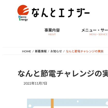
コ
ナ
ン
ビ
テ
ゲ
ン
ー
ツ
シ
事業内容
メニュー・サ
へ
ョ
ABOUT
MENU・SERVICE
ス
ン
キ
に
ッ
移
HOME
新着情報
お知らせ
なんと節電チャレンジの実施
プ
動
なんと節電チャレンジの
2022年11月7日