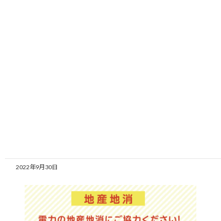
コ
ナ
ン
ビ
テ
ゲ
ン
ー
ツ
シ
へ
ョ
ス
ン
キ
に
ッ
移
HOME
新着情報
お知らせ
プ
動
太陽光発電の余剰電力買取サービスの受付開始について
太陽光発電の余剰電力買取サービ
スの受付開始について
2022年9月30日